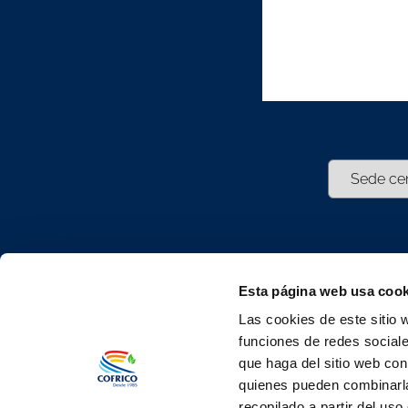
Newsle
Esta página web usa cook
Las cookies de este sitio 
Suscribete
funciones de redes sociale
newslette
que haga del sitio web con
atento a n
quienes pueden combinarla
y noticias.
recopilado a partir del us