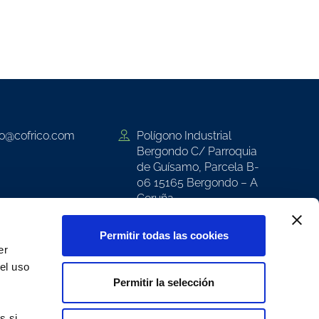
co@cofrico.com
Polígono Industrial
Bergondo C/ Parroquia
de Guísamo, Parcela B-
06 15165 Bergondo – A
Coruña
co
Permitir todas las cookies
er
Cofrico S.L. 2026
el uso
Formación Interna
Permitir la selección
Aviso Legal
nterno de
Política de Cookies
s si