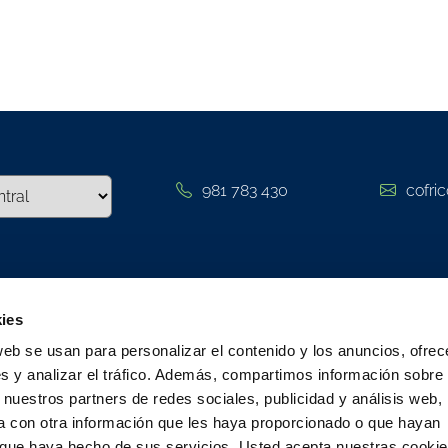
981 783 430
cofri
tter
Cofri
ies
web se usan para personalizar el contenido y los anuncios, ofrec
Empresa
 a nuestra
Suscribirme
s y analizar el tráfico. Además, compartimos información sobre 
r y permanece
Aula de 
 nuestros partners de redes sociales, publicidad y análisis web,
uestros eventos
Sistema i
 con otra información que les haya proporcionado o que hayan
o que haya hecho de sus servicios. Usted acepta nuestras cookie