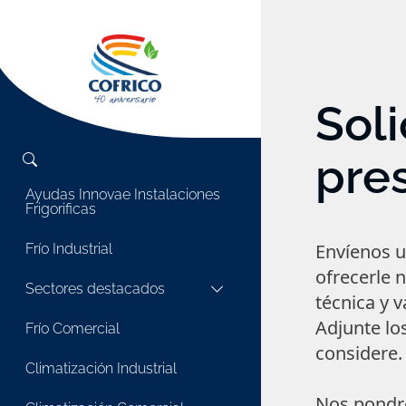
Soli
Cofrico
pre
Ayudas Innovae Instalaciones
Frigorificas
Envíenos u
Frío Industrial
ofrecerle 
Sectores destacados
técnica y 
Adjunte l
Frío Comercial
considere.
Climatización Industrial
Nos pondr