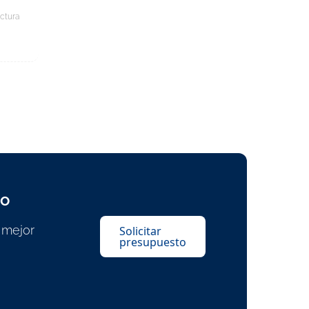
ectura
to
 mejor
Solicitar
presupuesto