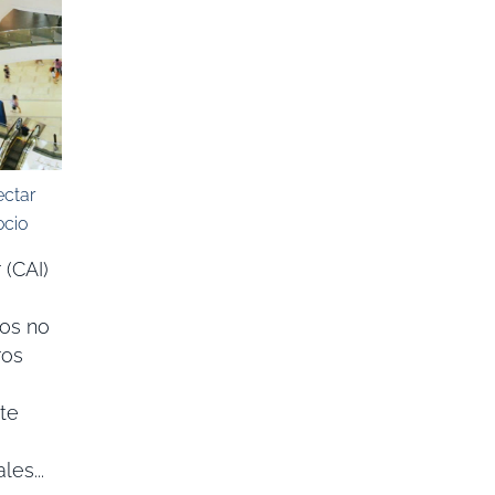
ectar
ocio
 (CAI)
vos no
ros
te
es...