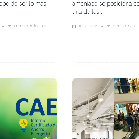
ebe de ser lo más
amoniaco se posiciona 
una de las...
1 minuto de lectura
Jun 8, 2026
1 minuto de lec