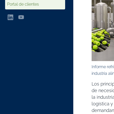
Portal de clientes
Informe refr
industria ali
Los princ
de necesid
la industri
logística y
demandan f