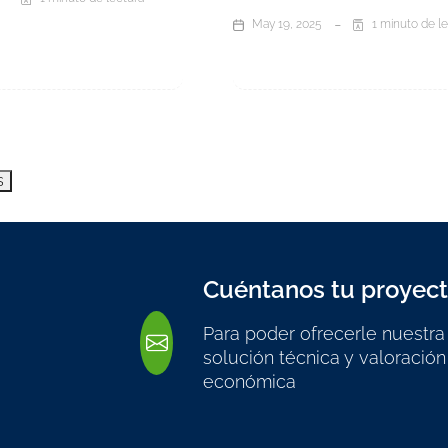
May 19, 2025
1 minuto de l
s
Cuéntanos tu proyec
Para poder ofrecerle nuestra
solución técnica y valoración
económica