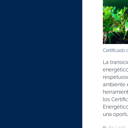
Certificado
La transic
energético
respetuos
ambiente 
herramient
los Certif
Energétic
una oportu
Abr 7, 2026