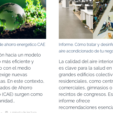
 de ahorro energetico CAE
Informe. Cómo tratar y desinf
aire acondicionado de tu neg
ión hacia un modelo
 más eficiente y
La calidad del aire interior
o con el medio
es clave para la salud en
exige nuevas
grandes edificios colecti
as. En este contexto,
residenciales, como cent
icados de Ahorro
comerciales, gimnasios o
o (CAE) surgen como
recintos de congresos. Es
nidad...
informe ofrece
recomendaciones esencial
1 minuto de lectura