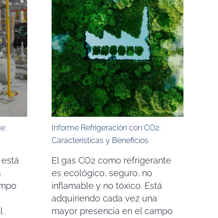
e:
Informe Refrigeración con CO2:
Características y Beneficios
 está
El gas CO2 como refrigerante
a
es ecológico, seguro, no
ampo
inflamable y no tóxico. Está
adquiriendo cada vez una
l
mayor presencia en el campo