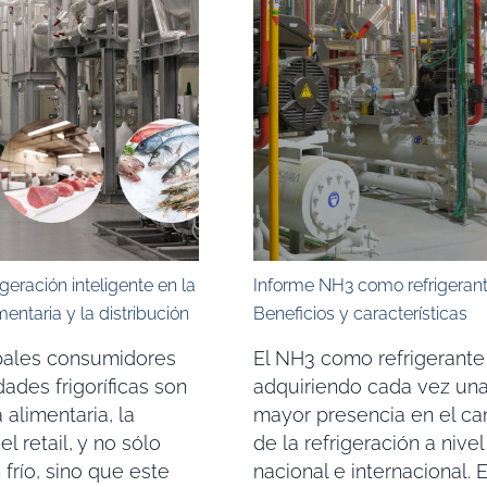
igeración inteligente en la
Informe NH3 como refrigerant
mentaria y la distribución
Beneficios y características
ipales consumidores
El NH3 como refrigerante
ades frigoríficas son
adquiriendo cada vez un
a alimentaria, la
mayor presencia en el c
 el retail, y no sólo
de la refrigeración a nivel
río, sino que este
nacional e internacional. E