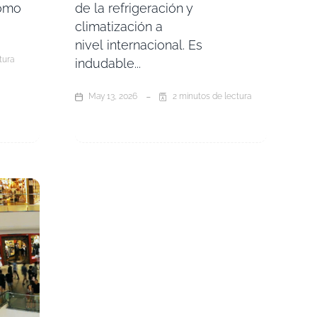
como
de la refrigeración y
climatización a
nivel internacional. Es
tura
indudable...
May 13, 2026
2 minutos de lectura