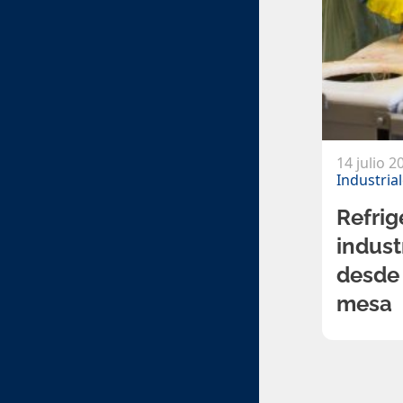
14 julio 2
Industria
Refrig
indust
desde 
mesa