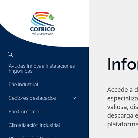
Cofrico
Inf
Ayudas Innovae Instalaciones
Frigorificas
Frío Industrial
Accede a 
especializ
Sectores destacados
valiosa, di
Frío Comercial
descarga e
plataforma
Climatización Industrial