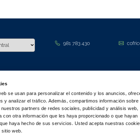
981 783 430
cofri
tter
Cofri
ies
web se usan para personalizar el contenido y los anuncios, ofrec
Empresa
 a nuestra
Suscribirme
s y analizar el tráfico. Además, compartimos información sobre 
r y permanece
Aula de 
 nuestros partners de redes sociales, publicidad y análisis web,
uestros eventos
Sistema i
 con otra información que les haya proporcionado o que hayan
o que haya hecho de sus servicios. Usted acepta nuestras cookie
informac
 sitio web.
Trabaja c