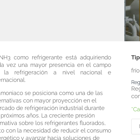
 NH3 como refrigerante está adquiriendo
Ti
da vez una mayor presencia en el campo
frí
 la refrigeración a nivel nacional e
ernacional.
Reg
Reg
amoniaco se posiciona como una de las
con
ernativas con mayor proyección en el
cado de refrigeración industrial durante
*Ca
 próximos años. La creciente presión
mativa sobre los refrigerantes fluorados,
to con la necesidad de reducir el consumo
rgético y avanzar hacia soluciones de