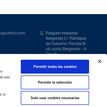
co@cofrico.com
Polígono Industrial
Bergondo C/ Parroquia
de Guísamo, Parcela B-
06 15165 Bergondo – A
Coruña
co
Permitir todas las cookies
er
Cofrico S.L. 2026
el uso
Formación Interna
Permitir la selección
Aviso Legal
nterno de
Política de Cookies
s si
ión
Solo usar cookies necesarias
on nosotros