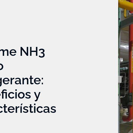
rme NH3
o
gerante:
icios y
terísticas