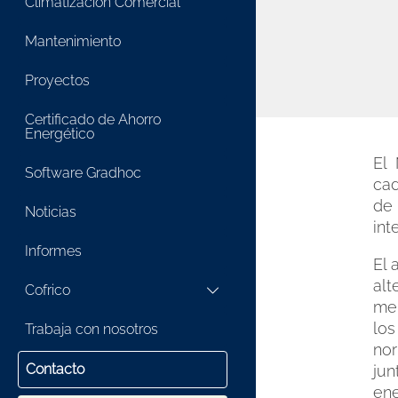
Climatización Comercial
Mantenimiento
Proyectos
Certificado de Ahorro
Energético
El
Software Gradhoc
ca
de
Noticias
int
Informes
El 
alt
Cofrico
mer
los
Trabaja con nosotros
nor
Contacto
jun
ene