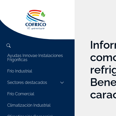
Info
Cofrico
com
Ayudas Innovae Instalaciones
Frigorificas
refri
Frío Industrial
Benef
Sectores destacados
carac
Frío Comercial
Climatización Industrial