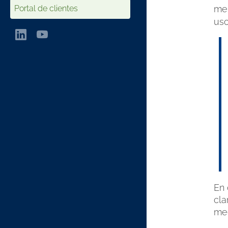
Portal de clientes
men
uso
En 
cla
med