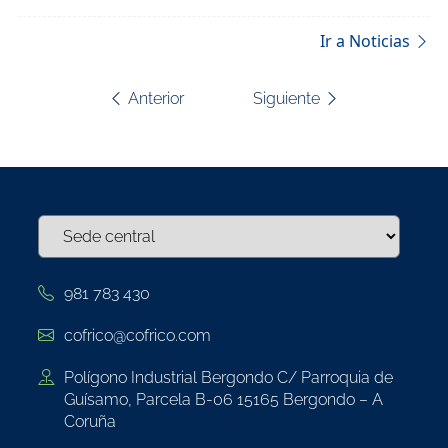
Ir a Noticias
Navegación
Anterior
Siguiente
de
entradas
981 783 430
cofrico@cofrico.com
Polígono Industrial Bergondo C/ Parroquia de
Guísamo, Parcela B-06 15165 Bergondo – A
Coruña