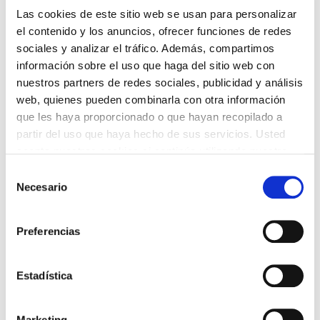
Las cookies de este sitio web se usan para personalizar
el contenido y los anuncios, ofrecer funciones de redes
sociales y analizar el tráfico. Además, compartimos
información sobre el uso que haga del sitio web con
Noticias corporativas
nuestros partners de redes sociales, publicidad y análisis
Innovacion Innova Peme. El
web, quienes pueden combinarla con otra información
Conselleiro de Industria visita la
que les haya proporcionado o que hayan recopilado a
sede de Cofrico
partir del uso que haya hecho de sus servicios. Usted
acepta nuestras cookies si continúa utilizando nuestro
Nos han visitado dado el impulso que estamos
sitio web.
Selección
realizando en…
Necesario
de
consentimiento
May 14, 2018
3 mins de lectura
Preferencias
Estadística
Marketing