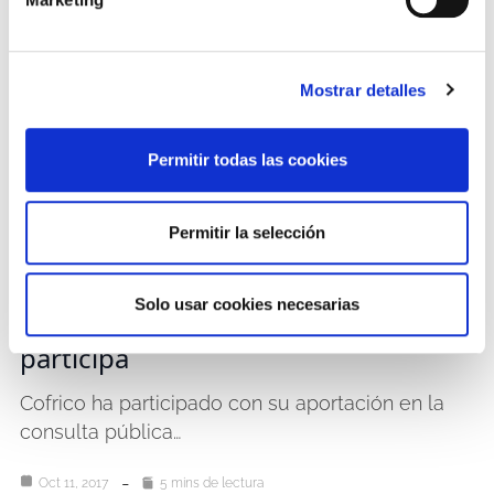
Mostrar detalles
Permitir todas las cookies
Permitir la selección
Normativa y leyes
Ley de Cambio Climatico y
Solo usar cookies necesarias
Transicion Energetica: Cofrico
participa
Cofrico ha participado con su aportación en la
consulta pública…
Oct 11, 2017
5 mins de lectura